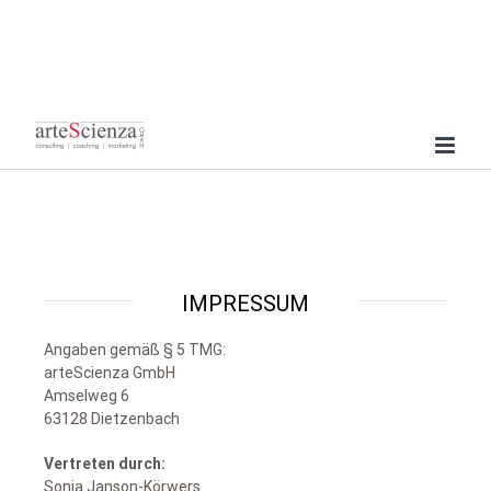
Zum
Inhalt
springen
IMPRESSUM
Angaben gemäß § 5 TMG:
arteScienza GmbH
Amselweg 6
63128 Dietzenbach
Vertreten durch:
Sonja Janson-Körwers